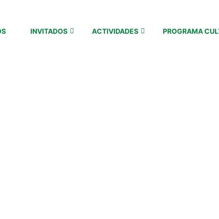
OS
INVITADOS
ACTIVIDADES
PROGRAMA CUL
ES:
MARZO 20
Home
/
Blogs for marzo, 2014